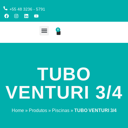
+55 48 3236 - 5791
0
COMPRE AQUI
TUBO
VENTURI 3/4
Home
»
Produtos
»
Piscinas
»
TUBO VENTURI 3/4