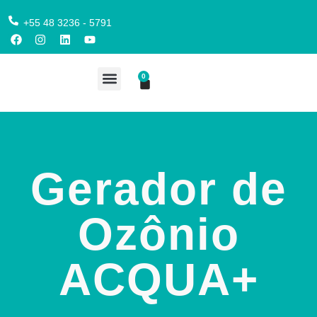
+55 48 3236 - 5791
0
COMPRE AQUI
Gerador de
Ozônio
ACQUA+