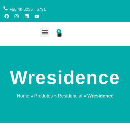
+55 48 3236 - 5791
0
COMPRE AQUI
Wresidence
Home
»
Produtos
»
Residencial
»
Wresidence