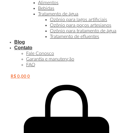
Alimentos
Bebidas
Tratamento de água
Ozônio para lagos artificiais
Ozônio para poços artesianos
Ozônio para tratamento de água
Tratamento de efluentes
Blog
Contato
Fale Conosco
Garantia e manutenção
FAQ
R$
0,00
0