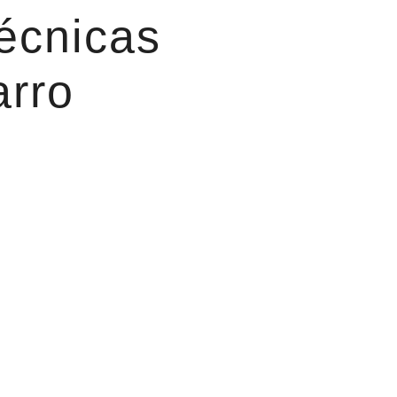
técnicas
arro