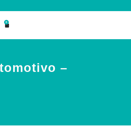
0
tomotivo –