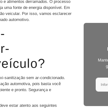
fo e alimentos derramados. O processo
aja uma fonte de energia disponível. Em
ção veicular. Por isso, vamos esclarecer
nado automotivo.
-
r-
veículo?
Mante
g
xi-sanitização sem ar-condicionado.
zação automotiva, pois basta você
biente e pronto. Segurança e
 deve estar atento aos seguintes