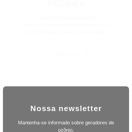
AQCUA +
Manutenção da qualidade
da água de piscinasKeep Updated about
our Promo and Deals in Noiz Shop
SAIBA MAIS
Nossa newsletter
Mantenha-se informado sobre geradores de
ozônio.