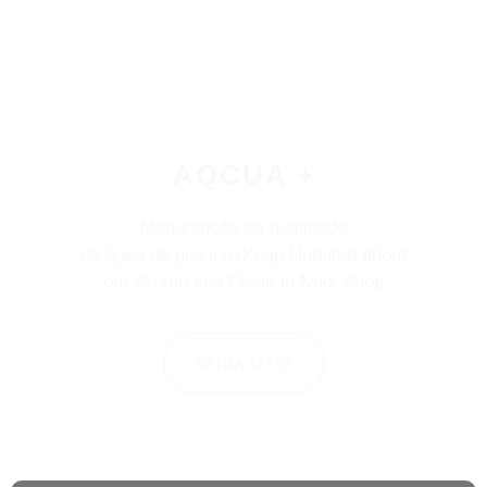
AQCUA +
Manutenção da qualidade
da água de piscinasKeep Updated about
our Promo and Deals in Noiz Shop
SAIBA MAIS