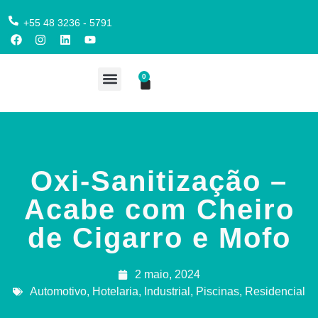
+55 48 3236 - 5791
0
COMPRE AQUI
Oxi-Sanitização –
Acabe com Cheiro
de Cigarro e Mofo
2 maio, 2024
Automotivo
,
Hotelaria
,
Industrial
,
Piscinas
,
Residencial