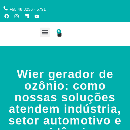
+55 48 3236 - 5791
0
COMPRE AQUI
Wier gerador de
ozônio: como
nossas soluções
atendem indústria,
setor automotivo e