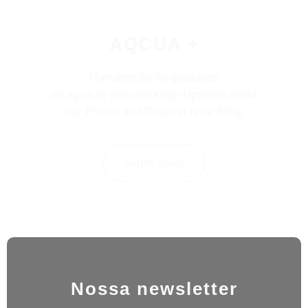
AQCUA +
Manutenção da qualidade
da água de piscinasKeep Updated about
our Promo and Deals in Noiz Shop
SAIBA MAIS
Nossa newsletter